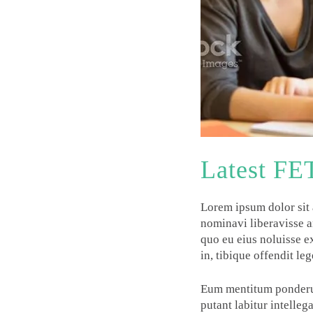
Latest FE
Lorem ipsum dolor sit 
nominavi liberavisse an
quo eu eius noluisse e
in, tibique offendit leg
Eum mentitum ponderum 
putant labitur intelleg