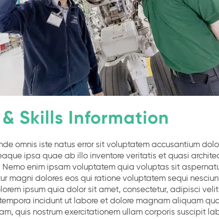
& Skills Information
unde omnis iste natus error sit voluptatem accusantium do
aque ipsa quae ab illo inventore veritatis et quasi archit
. Nemo enim ipsam voluptatem quia voluptas sit aspernatur 
r magni dolores eos qui ratione voluptatem sequi nesciun
orem ipsum quia dolor sit amet, consectetur, adipisci veli
empora incidunt ut labore et dolore magnam aliquam qua
m, quis nostrum exercitationem ullam corporis suscipit lab