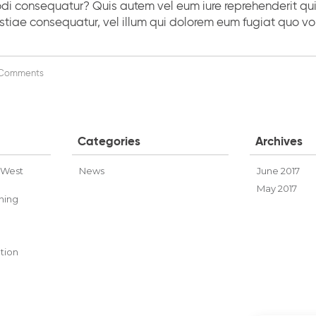
i consequatur? Quis autem vel eum iure reprehenderit qui 
stiae consequatur, vel illum qui dolorem eum fugiat quo vol
Comments
Categories
Archives
-West
News
June 2017
May 2017
ning
ation