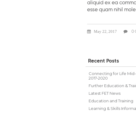
aliquid ex ea commod
esse quam nihil mole
May 22, 2017
0 
Recent Posts
Connecting for Life Mid
2017-2020
Further Education & Trai
Latest FET News
Education and Training
Learning & Skills Inform